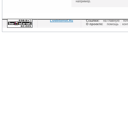
например.
LiveInternet.Ru
Ссылки:
на главную
|
по
О проекте:
помощь
|
кон