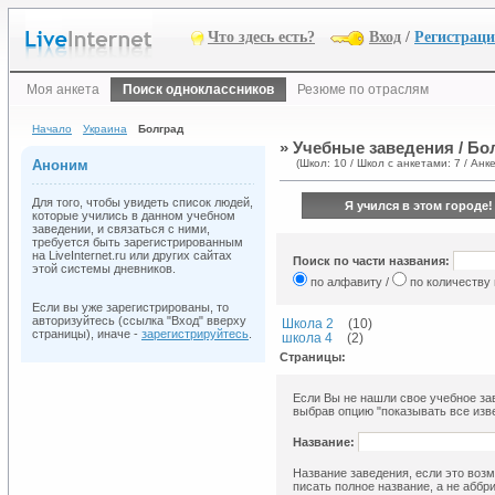
Что здесь есть?
Вход
/
Регистрац
Моя анкета
Поиск одноклассников
Резюме по отраслям
Начало
Украина
Болград
» Учебные заведения / Бо
Аноним
(Школ: 10 / Школ с анкетами: 7 / Анке
Для того, чтобы увидеть список людей,
Я учился в этом городе!
которые учились в данном учебном
заведении, и связаться с ними,
требуется быть зарегистрированным
на LiveInternet.ru или других сайтах
Поиск по части названия:
этой системы дневников.
по алфавиту /
по количеству
Если вы уже зарегистрированы, то
авторизуйтесь (ссылка "Вход" вверху
Школа 2
(10)
страницы), иначе -
зарегистрируйтесь
.
школа 4
(2)
Страницы:
Если Вы не нашли свое учебное зав
выбрав опцию "показывать все изве
Название:
Название заведения, если это возм
писать полное название, а не аббр