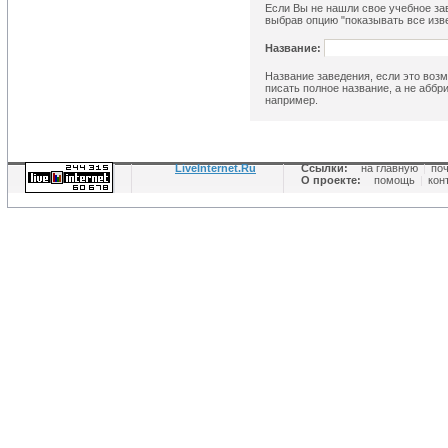
Если Вы не нашли свое учебное зав
выбрав опцию "показывать все изве
Название:
Название заведения, если это возм
писать полное название, а не аббр
например.
LiveInternet.Ru
Ссылки:
на главную
|
по
О проекте:
помощь
|
кон