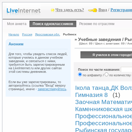
Что здесь есть?
Вход
/
Регистрац
Моя анкета
Поиск одноклассников
Резюме по отраслям
Начало
Россия
Ярославская обл.
Рыбинск
» Учебные заведения / Ры
Аноним
(Школ: 89 / Школ с анкетами: 69 / Анк
Для того, чтобы увидеть список людей,
Я учился в этом городе!
которые учились в данном учебном
заведении, и связаться с ними,
требуется быть зарегистрированным
на LiveInternet.ru или других сайтах
Поиск по части названия:
этой системы дневников.
по алфавиту /
по количеству
Если вы уже зарегистрированы, то
авторизуйтесь (ссылка "Вход" вверху
Iкола танца,ДК Во
страницы), иначе -
зарегистрируйтесь
.
Гимназия 8
(1)
Заочная Математи
Каменниковская ш
Профессиональное
Профессиональное
Рыбинская государ