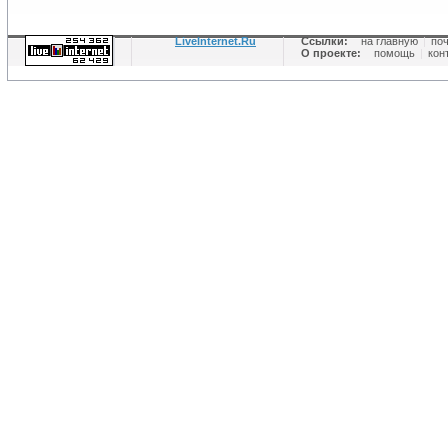
LiveInternet.Ru
Ссылки:
на главную
|
по
О проекте:
помощь
|
кон