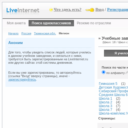
Что здесь есть?
Вход
/
Регистрац
Моя анкета
Поиск одноклассников
Резюме по отраслям
Начало
Россия
Тюменская обл.
Мегион
» Учебные зав
Аноним
(Школ: 18 / Школ с
Для того, чтобы увидеть список людей, которые учились
Я учился
в данном учебном заведении, и связаться с ними,
требуется быть зарегистрированным на LiveInternet.ru
или других сайтах этой системы дневников.
Поиск по части 
Если вы уже зарегистрированы, то авторизуйтесь
по алфавиту /
(ссылка "Вход" вверху страницы), иначе -
зарегистрируйтесь
.
Гимназия 5
(1)
Детская Художес
Сибирский Профе
Средняя Школа 6
Школа 1
(2)
Школа 2
(4)
Школа 3
(7)
Школа 7
(4)
Школа-комплекс 
Страницы: