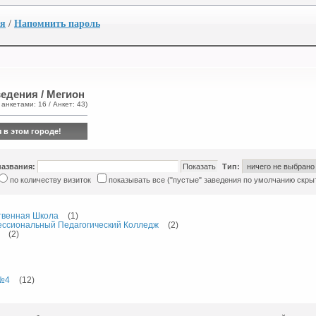
ия
/
Напомнить пароль
едения / Мегион
 анкетами: 16 / Анкет: 43)
 в этом городе!
названия:
Тип:
по количеству визиток
показывать все ("пустые" заведения по умолчанию скры
твенная Школа
(1)
ссиональный Педагогический Колледж
(2)
(2)
№4
(12)