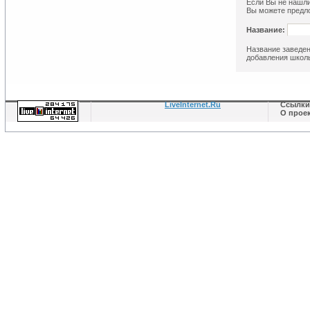
Если Вы не нашли
Вы можете предло
Название:
Название заведен
добавления школы
LiveInternet.Ru
Ссылки
О проек