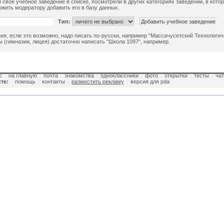
 свое учебное заведение в списке, посмотрели в других категориях заведений, в кото
жить модератору добавить его в базу данных.
Тип:
ия, если это возможно, надо писать по-русски, например "Массачусетский Технологиче
 (гимназии, лицея) достаточно написать "Школа 1097", например.
:
на главную
|
почта
|
знакомства
|
одноклассники
|
фото
|
открытки
|
тесты
|
чат
те:
помощь
|
контакты
|
разместить рекламу
|
версия для pda