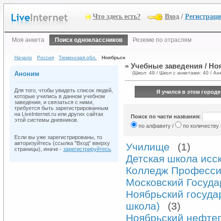
Что здесь есть?
Вход
/
Регистрац
Моя анкета
Поиск одноклассников
Резюме по отраслям
Начало
Россия
Тюменская обл.
Ноябрьск
» Учебные заведения / Но
Аноним
(Школ: 49 / Школ с анкетами: 40 / Анк
Для того, чтобы увидеть список людей,
Я учился в этом городе
которые учились в данном учебном
заведении, и связаться с ними,
требуется быть зарегистрированным
на LiveInternet.ru или других сайтах
Поиск по части названия:
этой системы дневников.
по алфавиту /
по количеству
Если вы уже зарегистрированы, то
авторизуйтесь (ссылка "Вход" вверху
Училище
(1)
страницы), иначе -
зарегистрируйтесь
.
Детская школа исс
Колледж Професси
Московский Госуда
Ноябрьский госуда
школа)
(3)
Ноябрьский нефтег