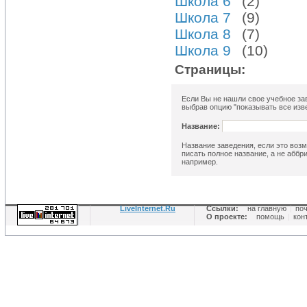
Школа 6
(2)
Школа 7
(9)
Школа 8
(7)
Школа 9
(10)
Страницы:
Если Вы не нашли свое учебное зав
выбрав опцию "показывать все изве
Название:
Название заведения, если это возм
писать полное название, а не аббр
например.
LiveInternet.Ru
Ссылки:
на главную
|
по
О проекте:
помощь
|
кон