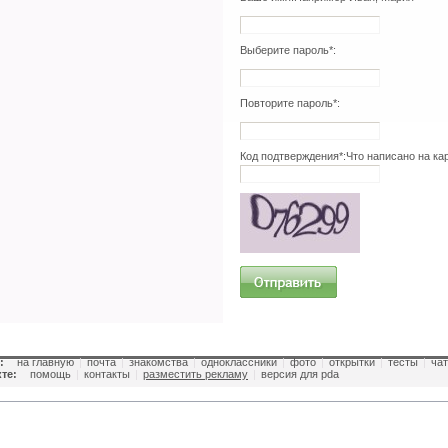
Выберите пароль*:
Повторите пароль*:
Код подтверждения*:
Что написано на ка
:
на главную
|
почта
|
знакомства
|
одноклассники
|
фото
|
открытки
|
тесты
|
чат
те:
помощь
|
контакты
|
разместить рекламу
|
версия для pda