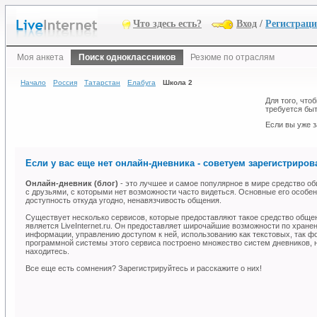
Что здесь есть?
Вход
/
Регистрац
Моя анкета
Поиск одноклассников
Резюме по отраслям
Начало
Россия
Татарстан
Елабуга
Школа 2
Для того, что
требуется быт
Если вы уже з
Если у вас еще нет онлайн-дневника - советуем зарегистрирова
Онлайн-дневник (блог)
- это лучшее и самое популярное в мире средство об
с друзьями, с которыми нет возможности часто видеться. Основные его особен
доступность откуда угодно, ненавязчивость общения.
Существует несколько сервисов, которые предоставляют такое средство общ
является LiveInternet.ru. Он предоставляет широчайшие возможности по хране
информации, управлению доступом к ней, использованию как текстовых, так ф
программной системы этого сервиса построено множество систем дневников, н
находитесь.
Все еще есть сомнения? Зарегистрируйтесь и расскажите о них!