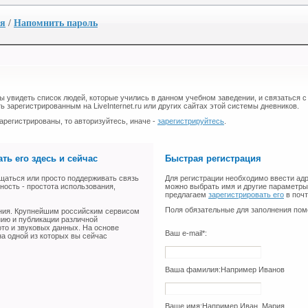
ия
/
Напомнить пароль
бы увидеть список людей, которые учились в данном учебном заведении, и связаться с
ь зарегистрированным на LiveInternet.ru или других сайтах этой системы дневников.
арегистрированы, то авторизуйтесь, иначе -
зарегистрируйтесь
.
ть его здесь и сейчас
Быстрая регистрация
щаться или просто поддерживать связь
Для регистрации необходимо ввести адр
ность - простота использования,
можно выбрать имя и другие параметры 
предлагаем
зарегистрировать его
в поч
Поля обязательные для заполнения пом
ения. Крупнейшим российским сервисом
нию и публикации различной
ото и звуковых данных. На основе
Ваш e-mail*:
а одной из которых вы сейчас
Ваша фамилия:
Например Иванов
Ваше имя:
Например Иван, Мария