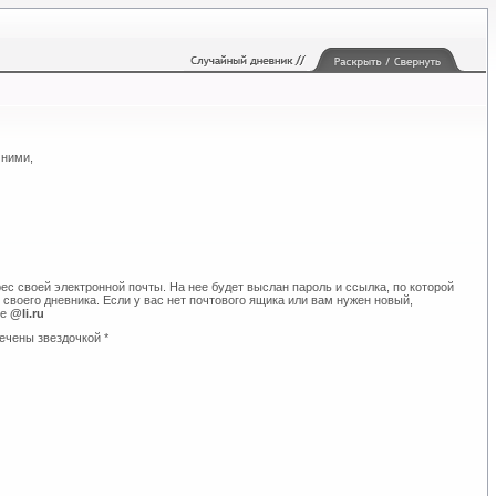
 ними,
ес своей электронной почты. На нее будет выслан пароль и ссылка, по которой
своего дневника. Если у вас нет почтового ящика или вам нужен новый,
те
@li.ru
ечены звездочкой *