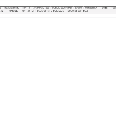
:
на главную
|
почта
|
знакомства
|
одноклассники
|
фото
|
открытки
|
тесты
|
чат
те:
помощь
|
контакты
|
разместить рекламу
|
версия для pda