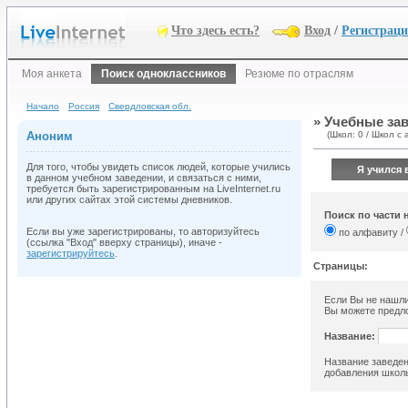
Что здесь есть?
Вход
/
Регистрац
Моя анкета
Поиск одноклассников
Резюме по отраслям
Начало
Россия
Свердловская обл.
» Учебные зав
Аноним
(Школ: 0 / Школ с 
Для того, чтобы увидеть список людей, которые учились
Я учился 
в данном учебном заведении, и связаться с ними,
требуется быть зарегистрированным на LiveInternet.ru
или других сайтах этой системы дневников.
Поиск по части 
Если вы уже зарегистрированы, то авторизуйтесь
по алфавиту /
(ссылка "Вход" вверху страницы), иначе -
зарегистрируйтесь
.
Страницы:
Если Вы не нашли
Вы можете предло
Название:
Название заведен
добавления школы