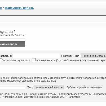
ия
/
Напомнить пароль
едения /
анкетами: 0 / Анкет: 0)
в этом городе!
названия:
Тип:
по количеству визиток
показывать все ("пустые" заведения по умолчанию скры
 свое учебное заведение в списке, посмотрели в других категориях заведений, в кото
жить модератору добавить его в базу данных.
Тип:
ия, если это возможно, надо писать по-русски, например "Массачусетский Технологиче
 (гимназии, лицея) достаточно написать "Школа 1097", например.