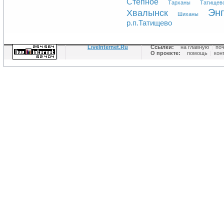
Степное
Тарханы
Татищев
Энг
Хвалынск
Шиханы
р.п.Татищево
LiveInternet.Ru
Ссылки:
на главную
|
по
О проекте:
помощь
|
кон