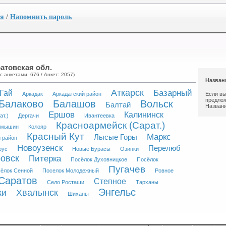
ия
/
Напомнить пароль
ратовская обл.
с анкетами: 676 / Анкет: 2057)
Назван
Аткарск
Базарный
Гай
Аркадак
Аркадатский район
Если вы
предлож
Балаково
Балашов
Вольск
Балтай
Названи
Ершов
Калининск
т.)
Дергачи
Ивaнтeевка
Красноармейск (Сарат.)
амышин
Колояр
Красный Кут
Маркс
Лысые Горы
 район
Новоузенск
Перелюб
оус
Новые Бурасы
Озинки
овск
Питерка
Посёлок Духовницкое
Посёлок
Пугачев
ёлок Сенной
Поселок Молодежный
Ровное
Саратов
Степное
Село Росташи
Тарханы
Энгельс
ки
Хвалынск
Шиханы