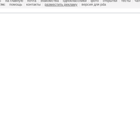
:
на главную
|
почта
|
знакомства
|
одноклассники
|
фото
|
открытки
|
тесты
|
чат
те:
помощь
|
контакты
|
разместить рекламу
|
версия для pda