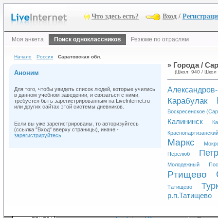
Что здесь есть?
Вход
/
Регистрац
Моя анкета
Поиск одноклассников
Резюме по отраслям
Начало
Россия
Саратовская обл.
» Города / Са
Аноним
(Школ: 940 / Школ 
Александров-
Для того, чтобы увидеть список людей, которые учились
в данном учебном заведении, и связаться с ними,
Карабулак
требуется быть зарегистрированным на LiveInternet.ru
или других сайтах этой системы дневников.
Воскресенское (Сара
Калининск
К
Если вы уже зарегистрированы, то авторизуйтесь
(ссылка "Вход" вверху страницы), иначе -
Краснопартизанский
зарегистрируйтесь
.
Маркс
Мокр
Петр
Перелюб
Молодежный
Пос
Ртищево
Тур
Татищево
р.п.Татищево