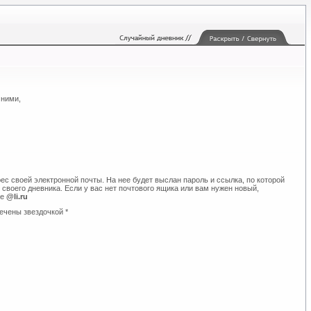
 ними,
ес своей электронной почты. На нее будет выслан пароль и ссылка, по которой
своего дневника. Если у вас нет почтового ящика или вам нужен новый,
те
@li.ru
ечены звездочкой *