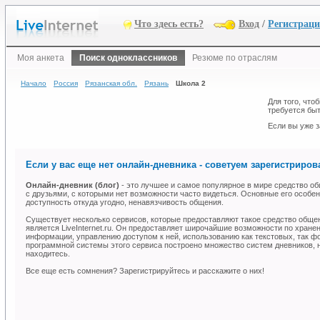
Что здесь есть?
Вход
/
Регистрац
Моя анкета
Поиск одноклассников
Резюме по отраслям
Начало
Россия
Рязанская обл.
Рязань
Школа 2
Для того, что
требуется быт
Если вы уже з
Если у вас еще нет онлайн-дневника - советуем зарегистрирова
Онлайн-дневник (блог)
- это лучшее и самое популярное в мире средство об
с друзьями, с которыми нет возможности часто видеться. Основные его особен
доступность откуда угодно, ненавязчивость общения.
Существует несколько сервисов, которые предоставляют такое средство общ
является LiveInternet.ru. Он предоставляет широчайшие возможности по хране
информации, управлению доступом к ней, использованию как текстовых, так ф
программной системы этого сервиса построено множество систем дневников, н
находитесь.
Все еще есть сомнения? Зарегистрируйтесь и расскажите о них!