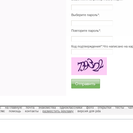
Выберите пароль*:
Повторите пароль*:
Код подтверждения*:
Что написано на ка
:
на главную
|
почта
|
знакомства
|
одноклассники
|
фото
|
открытки
|
тесты
|
чат
те:
помощь
|
контакты
|
разместить рекламу
|
версия для pda