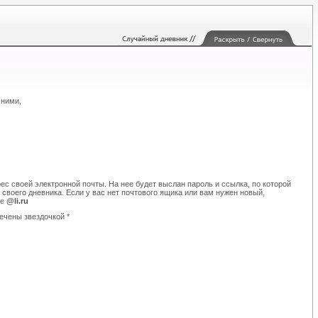
 ними,
ес своей электронной почты. На нее будет выслан пароль и ссылка, по которой
своего дневника. Если у вас нет почтового ящика или вам нужен новый,
те
@li.ru
ечены звездочкой *