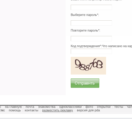
Выберите пароль*:
Повторите пароль*:
Код подтверждения*:
Что написано на ка
:
на главную
|
почта
|
знакомства
|
одноклассники
|
фото
|
открытки
|
тесты
|
чат
те:
помощь
|
контакты
|
разместить рекламу
|
версия для pda