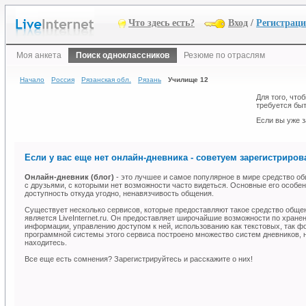
Что здесь есть?
Вход
/
Регистрац
Моя анкета
Поиск одноклассников
Резюме по отраслям
Начало
Россия
Рязанская обл.
Рязань
Училище 12
Для того, что
требуется быт
Если вы уже з
Если у вас еще нет онлайн-дневника - советуем зарегистрирова
Онлайн-дневник (блог)
- это лучшее и самое популярное в мире средство об
с друзьями, с которыми нет возможности часто видеться. Основные его особен
доступность откуда угодно, ненавязчивость общения.
Существует несколько сервисов, которые предоставляют такое средство общ
является LiveInternet.ru. Он предоставляет широчайшие возможности по хране
информации, управлению доступом к ней, использованию как текстовых, так ф
программной системы этого сервиса построено множество систем дневников, н
находитесь.
Все еще есть сомнения? Зарегистрируйтесь и расскажите о них!