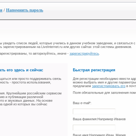
ия
/
Напомнить пароль
бы увидеть список людей, которые учились в данном учебном заведении, и связаться с
ь зарегистрированным на LiveInternet.ru или других сайтах этой системы дневников.
арегистрированы, то авторизуйтесь, иначе -
зарегистрируйтесь
.
ть его здесь и сейчас
Быстрая регистрация
щаться или просто поддерживать связь
Для регистрации необходимо ввести адр
ность - простота использования,
можно выбрать имя и другие параметры 
предлагаем
зарегистрировать его
в поч
Поля обязательные для заполнения пом
ения. Крупнейшим российским сервисом
нию и публикации различной
ото и звуковых данных. На основе
Ваш e-mail*:
а одной из которых вы сейчас
Ваша фамилия:
Например Иванов
Ваше имя:
Например Иван, Мария