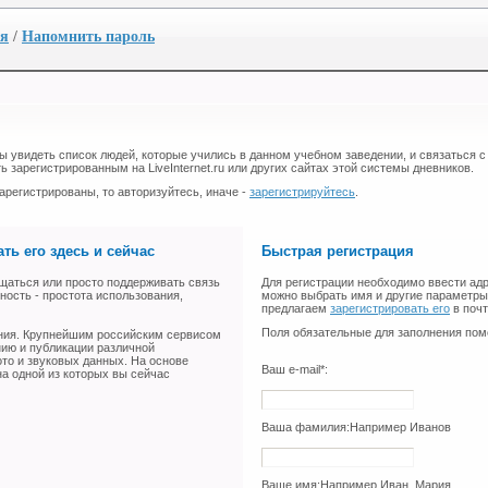
ия
/
Напомнить пароль
бы увидеть список людей, которые учились в данном учебном заведении, и связаться с
ь зарегистрированным на LiveInternet.ru или других сайтах этой системы дневников.
арегистрированы, то авторизуйтесь, иначе -
зарегистрируйтесь
.
ть его здесь и сейчас
Быстрая регистрация
щаться или просто поддерживать связь
Для регистрации необходимо ввести адр
ность - простота использования,
можно выбрать имя и другие параметры 
предлагаем
зарегистрировать его
в поч
Поля обязательные для заполнения пом
ения. Крупнейшим российским сервисом
нию и публикации различной
ото и звуковых данных. На основе
Ваш e-mail*:
а одной из которых вы сейчас
Ваша фамилия:
Например Иванов
Ваше имя:
Например Иван, Мария