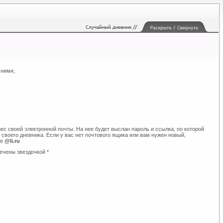
 ними,
ес своей электронной почты. На нее будет выслан пароль и ссылка, по которой
своего дневника. Если у вас нет почтового ящика или вам нужен новый,
те
@li.ru
ечены звездочкой *