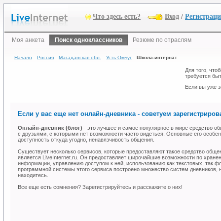
Что здесь есть?
Вход
/
Регистрац
Моя анкета
Поиск одноклассников
Резюме по отраслям
Начало
Россия
Магаданская обл.
Усть-Омчуг
Школа-интернат
Для того, что
требуется быт
Если вы уже з
Если у вас еще нет онлайн-дневника - советуем зарегистрирова
Онлайн-дневник (блог)
- это лучшее и самое популярное в мире средство об
с друзьями, с которыми нет возможности часто видеться. Основные его особен
доступность откуда угодно, ненавязчивость общения.
Существует несколько сервисов, которые предоставляют такое средство общ
является LiveInternet.ru. Он предоставляет широчайшие возможности по хране
информации, управлению доступом к ней, использованию как текстовых, так ф
программной системы этого сервиса построено множество систем дневников, н
находитесь.
Все еще есть сомнения? Зарегистрируйтесь и расскажите о них!