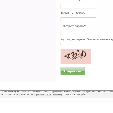
Выберите пароль*:
Повторите пароль*:
Код подтверждения*:
Что написано на ка
:
на главную
|
почта
|
знакомства
|
одноклассники
|
фото
|
открытки
|
тесты
|
чат
те:
помощь
|
контакты
|
разместить рекламу
|
версия для pda