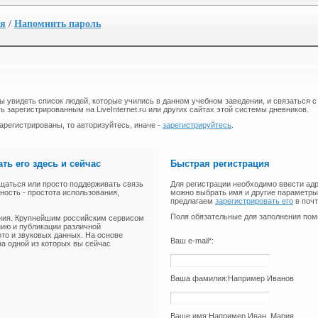
ия
/
Напомнить пароль
бы увидеть список людей, которые учились в данном учебном заведении, и связаться с
ь зарегистрированным на LiveInternet.ru или других сайтах этой системы дневников.
арегистрированы, то авторизуйтесь, иначе -
зарегистрируйтесь
.
ть его здесь и сейчас
Быстрая регистрация
щаться или просто поддерживать связь
Для регистрации необходимо ввести адр
ность - простота использования,
можно выбрать имя и другие параметры 
предлагаем
зарегистрировать его
в поч
Поля обязательные для заполнения пом
ения. Крупнейшим российским сервисом
нию и публикации различной
ото и звуковых данных. На основе
Ваш e-mail*:
а одной из которых вы сейчас
Ваша фамилия:
Например Иванов
Ваше имя:
Например Иван, Мария