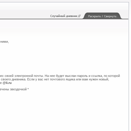
 ними,
ес своей электронной почты. На нее будет выслан пароль и ссылка, по которой
своего дневника. Если у вас нет почтового ящика или вам нужен новый,
те
@li.ru
ечены звездочкой *