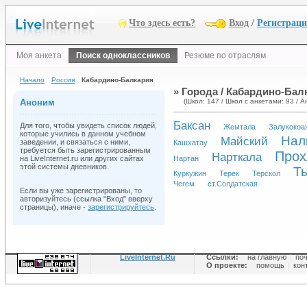
Что здесь есть?
Вход
/
Регистрац
Моя анкета
Поиск одноклассников
Резюме по отраслям
Начало
Россия
Кабардино-Балкария
» Города / Кабардино-Бал
Аноним
(Школ: 147 / Школ с анкетами: 93 / А
Баксан
Для того, чтобы увидеть список людей,
Жемтала
Залукокоа
которые учились в данном учебном
Нaл
Майский
заведении, и связаться с ними,
Кашхатау
требуется быть зарегистрированным
Прох
Нарткала
на LiveInternet.ru или других сайтах
Нартан
этой системы дневников.
Т
Куркужин
Терек
Терскол
Чегем
ст.Солдатская
Если вы уже зарегистрированы, то
авторизуйтесь (ссылка "Вход" вверху
страницы), иначе -
зарегистрируйтесь
.
LiveInternet.Ru
Ссылки:
на главную
|
по
О проекте:
помощь
|
кон