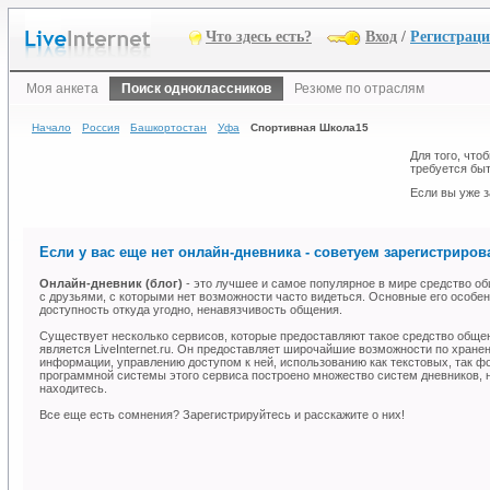
Что здесь есть?
Вход
/
Регистрац
Моя анкета
Поиск одноклассников
Резюме по отраслям
Начало
Россия
Башкортостан
Уфа
Спортивная Школа15
Для того, что
требуется быт
Если вы уже з
Если у вас еще нет онлайн-дневника - советуем зарегистрирова
Онлайн-дневник (блог)
- это лучшее и самое популярное в мире средство об
с друзьями, с которыми нет возможности часто видеться. Основные его особен
доступность откуда угодно, ненавязчивость общения.
Существует несколько сервисов, которые предоставляют такое средство общ
является LiveInternet.ru. Он предоставляет широчайшие возможности по хране
информации, управлению доступом к ней, использованию как текстовых, так ф
программной системы этого сервиса построено множество систем дневников, н
находитесь.
Все еще есть сомнения? Зарегистрируйтесь и расскажите о них!