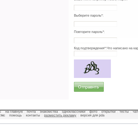
Выберите пароль*:
Повторите пароль*:
Код подтверждения*:
Что написано на ка
:
на главную
|
почта
|
знакомства
|
одноклассники
|
фото
|
открытки
|
тесты
|
чат
те:
помощь
|
контакты
|
разместить рекламу
|
версия для pda