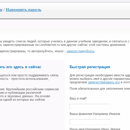
ия
/
Напомнить пароль
бы увидеть список людей, которые учились в данном учебном заведении, и связаться с
ь зарегистрированным на LiveInternet.ru или других сайтах этой системы дневников.
арегистрированы, то авторизуйтесь, иначе -
зарегистрируйтесь
.
ть его здесь и сейчас
Быстрая регистрация
щаться или просто поддерживать связь
Для регистрации необходимо ввести адр
ность - простота использования,
можно выбрать имя и другие параметры 
предлагаем
зарегистрировать его
в поч
Поля обязательные для заполнения пом
ения. Крупнейшим российским сервисом
нию и публикации различной
ото и звуковых данных. На основе
Ваш e-mail*:
а одной из которых вы сейчас
Ваша фамилия:
Например Иванов
Ваше имя:
Например Иван, Мария