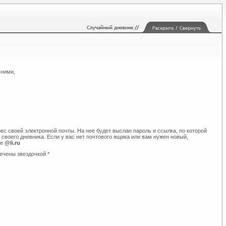
 ними,
ес своей электронной почты. На нее будет выслан пароль и ссылка, по которой
своего дневника. Если у вас нет почтового ящика или вам нужен новый,
те
@li.ru
ечены звездочкой *