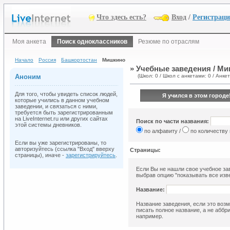
Что здесь есть?
Вход
/
Регистрац
Моя анкета
Поиск одноклассников
Резюме по отраслям
Начало
Россия
Башкортостан
Мишкино
» Учебные заведения / М
Аноним
(Школ: 0 / Школ с анкетами: 0 / Анкет
Для того, чтобы увидеть список людей,
Я учился в этом городе
которые учились в данном учебном
заведении, и связаться с ними,
требуется быть зарегистрированным
на LiveInternet.ru или других сайтах
Поиск по части названия:
этой системы дневников.
по алфавиту /
по количеству
Если вы уже зарегистрированы, то
авторизуйтесь (ссылка "Вход" вверху
Страницы:
страницы), иначе -
зарегистрируйтесь
.
Если Вы не нашли свое учебное зав
выбрав опцию "показывать все изве
Название:
Название заведения, если это возм
писать полное название, а не аббр
например.