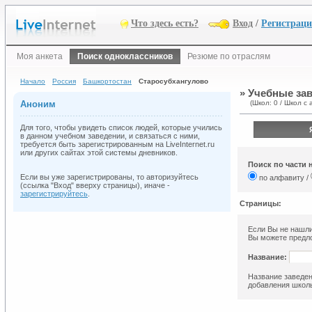
Что здесь есть?
Вход
/
Регистрац
Моя анкета
Поиск одноклассников
Резюме по отраслям
Начало
Россия
Башкортостан
Старосубхангулово
» Учебные за
Аноним
(Школ: 0 / Школ с 
Для того, чтобы увидеть список людей, которые учились
в данном учебном заведении, и связаться с ними,
требуется быть зарегистрированным на LiveInternet.ru
или других сайтах этой системы дневников.
Поиск по части 
Если вы уже зарегистрированы, то авторизуйтесь
по алфавиту /
(ссылка "Вход" вверху страницы), иначе -
зарегистрируйтесь
.
Страницы:
Если Вы не нашли
Вы можете предло
Название:
Название заведен
добавления школы