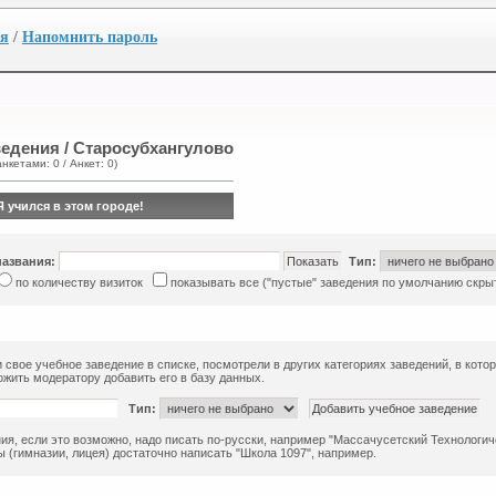
ия
/
Напомнить пароль
ведения / Старосубхангулово
анкетами: 0 / Анкет: 0)
Я учился в этом городе!
названия:
Тип:
по количеству визиток
показывать все ("пустые" заведения по умолчанию скры
 свое учебное заведение в списке, посмотрели в других категориях заведений, в кото
жить модератору добавить его в базу данных.
Тип:
ия, если это возможно, надо писать по-русски, например "Массачусетский Технологиче
 (гимназии, лицея) достаточно написать "Школа 1097", например.