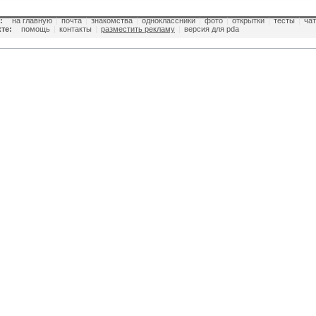
:
на главную
|
почта
|
знакомства
|
одноклассники
|
фото
|
открытки
|
тесты
|
чат
те:
помощь
|
контакты
|
разместить рекламу
|
версия для pda