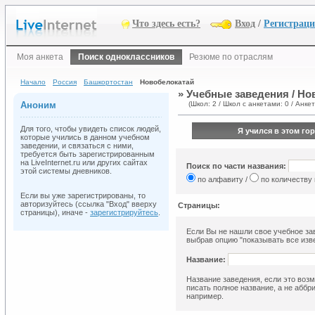
Что здесь есть?
Вход
/
Регистрац
Моя анкета
Поиск одноклассников
Резюме по отраслям
Начало
Россия
Башкортостан
Новобелокатай
» Учебные заведения / Но
Аноним
(Школ: 2 / Школ с анкетами: 0 / Анкет
Для того, чтобы увидеть список людей,
Я учился в этом го
которые учились в данном учебном
заведении, и связаться с ними,
требуется быть зарегистрированным
на LiveInternet.ru или других сайтах
Поиск по части названия:
этой системы дневников.
по алфавиту /
по количеству
Если вы уже зарегистрированы, то
авторизуйтесь (ссылка "Вход" вверху
Страницы:
страницы), иначе -
зарегистрируйтесь
.
Если Вы не нашли свое учебное зав
выбрав опцию "показывать все изве
Название:
Название заведения, если это возм
писать полное название, а не аббр
например.