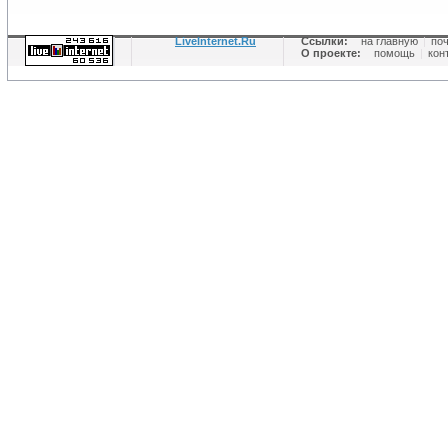
LiveInternet.Ru
Ссылки:
на главную
|
по
О проекте:
помощь
|
кон