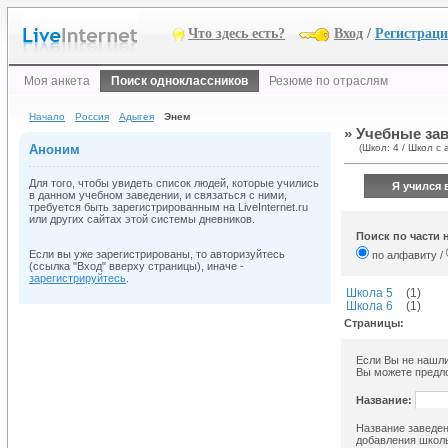
Что здесь есть?
Вход
/
Регистрац
Моя анкета
Поиск одноклассников
Резюме по отраслям
Начало
Россия
Адыгея
Энем
» Учебные зав
Аноним
(Школ: 4 / Школ с 
Для того, чтобы увидеть список людей, которые учились
Я учился 
в данном учебном заведении, и связаться с ними,
требуется быть зарегистрированным на LiveInternet.ru
или других сайтах этой системы дневников.
Поиск по части 
Если вы уже зарегистрированы, то авторизуйтесь
по алфавиту /
(ссылка "Вход" вверху страницы), иначе -
зарегистрируйтесь
.
Школа 5
(1)
Школа 6
(1)
Страницы:
Если Вы не нашли
Вы можете предло
Название:
Название заведен
добавления школы