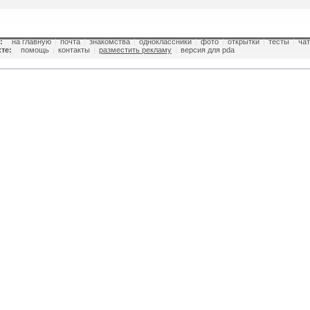
:
на главную
|
почта
|
знакомства
|
одноклассники
|
фото
|
открытки
|
тесты
|
чат
те:
помощь
|
контакты
|
разместить рекламу
|
версия для pda