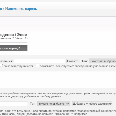
ия
/
Напомнить пароль
едения / Энем
анкетами: 2 / Анкет: 2)
в этом городе!
названия:
Тип:
по количеству визиток
показывать все ("пустые" заведения по умолчанию скры
 свое учебное заведение в списке, посмотрели в других категориях заведений, в кото
жить модератору добавить его в базу данных.
Тип:
ия, если это возможно, надо писать по-русски, например "Массачусетский Технологиче
 (гимназии, лицея) достаточно написать "Школа 1097", например.